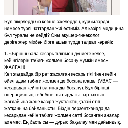
Бұл пікірлерді біз көбіне әжелерден, құрбылардан
немесе түрлі чаттардан жиі естиміз. Ал қазіргі медицина
бұл туралы не дейді? Оны акушер-гинеколог
дәрігерлерімізбен бірге ашық түрде талдап көрейік
1. «Бірінші бала кесарь тілігімен дүниеге келсе,
кейінгілерін табиғи жолмен босану мүмкін емес»
ЖАЛҒАН!
Көп жағдайда бір рет жасалған кесарь тілігінен кейін
әйел адам табиғи жолмен де босана алады (VBAC —
кесарьдан кейінгі вагиналды босану). Бұл бірінші
операцияның себебіне, жатырдағы тыртықтың
жағдайына және қазіргі жүктіліктің қалай өтіп
жатқанына байланысты. Біздің перзентханада да
кесарьдан кейін табиғи жолмен сәтті босанған аналар
аз емес. Ең бастысы — дұрыс бақылау мен дайындық.