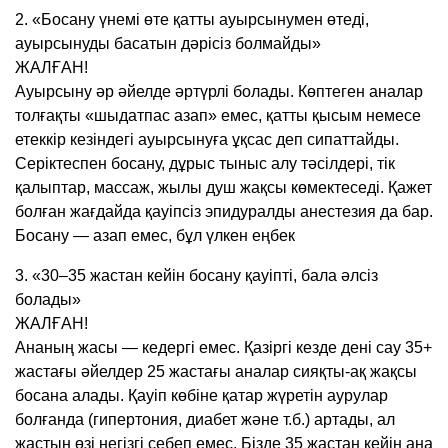
2. «Босану үнемі өте қатты ауырсынумен өтеді,
ауырсынуды басатын дәрісіз болмайды»
ЖАЛҒАН!
Ауырсыну әр әйелде әртүрлі болады. Көптеген аналар
толғақты «шыдатпас азап» емес, қатты қысым немесе
етеккір кезіндегі ауырсынуға ұқсас деп сипаттайды.
Серіктеспен босану, дұрыс тыныс алу тәсілдері, тік
қалыптар, массаж, жылы душ жақсы көмектеседі. Қажет
болған жағдайда қауіпсіз эпидуралды анестезия да бар.
Босану — азап емес, бұл үлкен еңбек
3. «30–35 жастан кейін босану қауіпті, бала әлсіз
болады»
ЖАЛҒАН!
Ананың жасы — кедергі емес. Қазіргі кезде дені сау 35+
жастағы әйелдер 25 жастағы аналар сияқты-ақ жақсы
босана алады. Қауіп көбіне қатар жүретін аурулар
болғанда (гипертония, диабет және т.б.) артады, ал
жастың өзі негізгі себеп емес. Бізде 35 жастан кейін ана