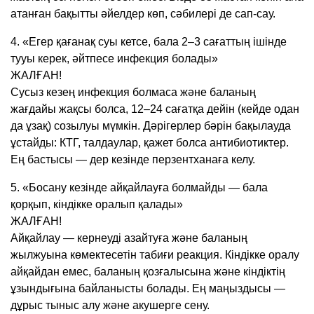
атанған бақытты әйелдер көп, сәбилері де сап-сау.
4. «Егер қағанақ суы кетсе, бала 2–3 сағаттың ішінде
тууы керек, әйтпесе инфекция болады»
ЖАЛҒАН!
Сусыз кезең инфекция болмаса және баланың
жағдайы жақсы болса, 12–24 сағатқа дейін (кейде одан
да ұзақ) созылуы мүмкін. Дәрігерлер бәрін бақылауда
ұстайды: КТГ, талдаулар, қажет болса антибиотиктер.
Ең бастысы — дер кезінде перзентханаға келу.
5. «Босану кезінде айқайлауға болмайды — бала
қорқып, кіндікке оралып қалады»
ЖАЛҒАН!
Айқайлау — кернеуді азайтуға және баланың
жылжуына көмектесетін табиғи реакция. Кіндікке оралу
айқайдан емес, баланың қозғалысына және кіндіктің
ұзындығына байланысты болады. Ең маңыздысы —
дұрыс тыныс алу және акушерге сену.