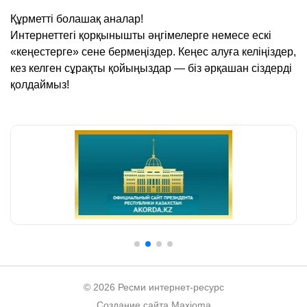
Құрметті болашақ аналар!
Интернеттегі қорқынышты әңгімелерге немесе ескі
«кеңестерге» сене бермеңіздер. Кеңес алуға келіңіздер,
кез келген сұрақты қойыңыздар — біз әрқашан сіздерді
қолдаймыз!
© 2026 Ресми интернет-ресурс
Создание сайта
Maxioma