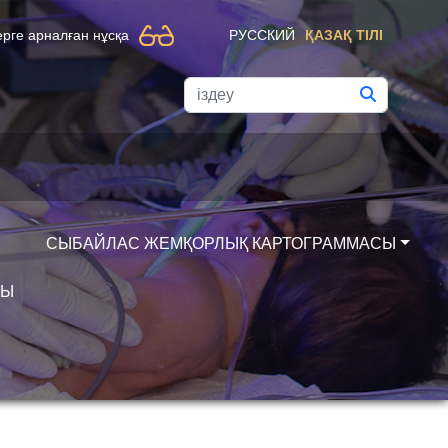
рге арналған нұсқа
РУССКИЙ
ҚАЗАҚ ТІЛІ
СЫБАЙЛАС ЖЕМҚОРЛЫҚ КАРТОГРАММАСЫ
РЫ