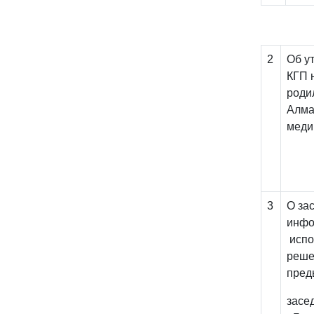
2
Об у
КГП 
роди
Алма
меди
3
О 
инфо
и
р
пред
засе