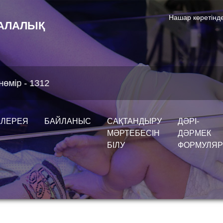
Нашар көретінде
АЛАЛЫҚ
АЛЕРЕЯ
БАЙЛАНЫС
САҚТАНДЫРУ
ДӘРІ-
МӘРТЕБЕСІН
ДӘРМЕК
БІЛУ
ФОРМУЛЯ