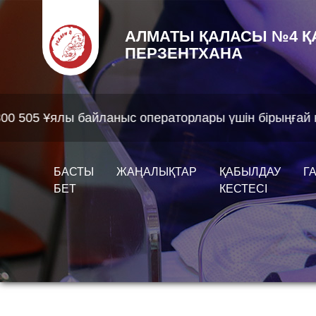
АЛМАТЫ ҚАЛАСЫ №4 Қ
ПЕРЗЕНТХАНА
ланыс операторлары үшін бірыңғай нөмір - 1312
БАСТЫ
ЖАҢАЛЫҚТАР
ҚАБЫЛДАУ
Г
БЕТ
КЕСТЕСІ