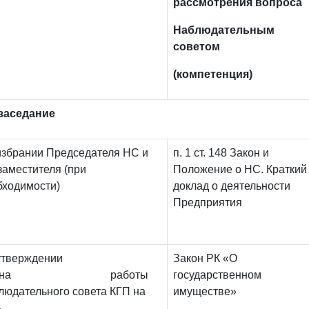
рассмотрения вопроса
Наблюдательным
советом
(компетенция)
заседание
избрании Председателя НС и
п. 1 ст. 148 Закон и
заместителя (при
Положение о НС. Краткий
бходимости)
доклад о деятельности
Предприятия
б утверждении
Закон РК «О
лана работы
государственном
людательного совета КГП на
имуществе»
В