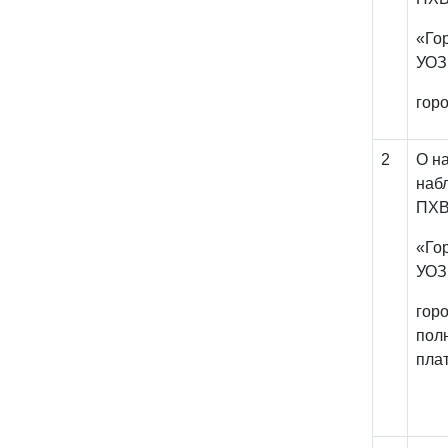
«Го
УОЗ
гор
2
О н
наб
ПХ
«Го
УОЗ
гор
пол
пла