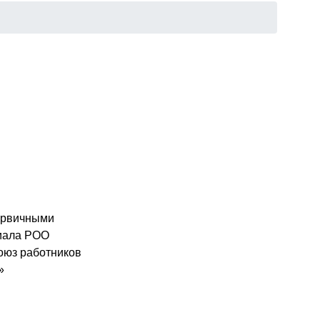
первичными
иала РОО
оюз работников
»