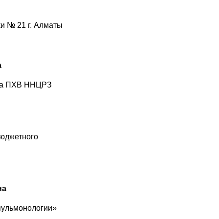
и № 21 г. Алматы
а
 на ПХВ ННЦРЗ
бюджетного
на
пульмонологии»