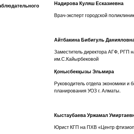
Надирова Куляш Есказиевна
аблюдательного
Врач-эксперт городской поликлиник
Айтбакина Бибигуль Данияловн
Заместитель директора АГФ, РГП
им.С.Кайырбековой
Қонысбекқызы Эльмира
Руководитель отдела экономики и 
планирования УОЗ г. Алматы.
Кыстаубаева Уржамал Умиртаев
Юрист КГП на ПХВ «Центр фтизио