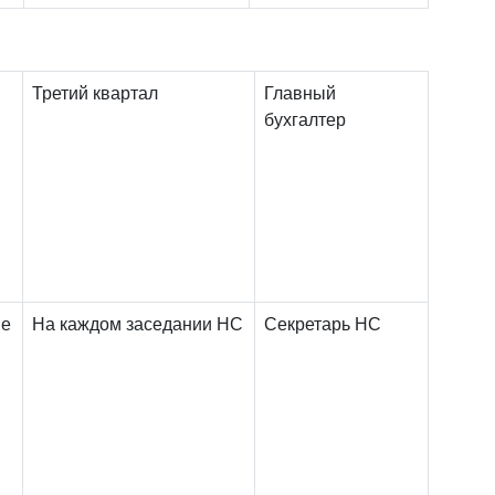
Третий квартал
Главный
бухгалтер
ие
На каждом заседании НС
Секретарь НС