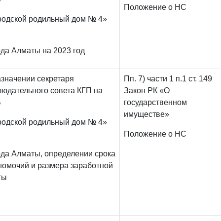
Положение о НС
родской родильный дом № 4»
ода Алматы на 2023 год
азначении секретаря
Пп. 7) части 1 п.1 ст. 149
людательного совета КГП на
Закон РК «О
В
государственном
имуществе»
родской родильный дом № 4»
Положение о НС
ода Алматы, определении срока
номочий и размера заработной
ты