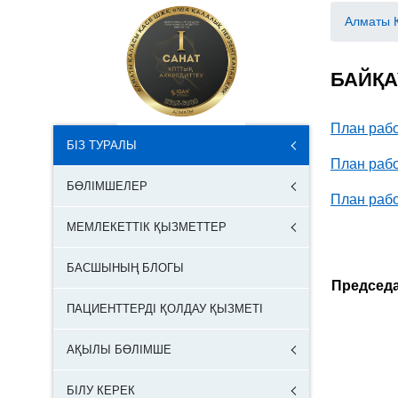
Алматы 
БАЙҚА
План раб
БІЗ ТУРАЛЫ
План раб
БӨЛІМШЕЛЕР
План раб
МЕМЛЕКЕТТІК ҚЫЗМЕТТЕР
БАСШЫНЫҢ БЛОГЫ
Председа
ПАЦИЕНТТЕРДІ ҚОЛДАУ ҚЫЗМЕТІ
АҚЫЛЫ БӨЛІМШЕ
БІЛУ КЕРЕК