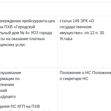
тверждении прейскуранта-цен
статья 149 ЗРК «О
на ПХВ «Городской
государственном
льный дом № 4» УОЗ города
имуществе», пп.12 п. 30
ты на оказание платных
Устава
цинских услуг.
заслушивании
Положение о НС Положен
рмации по
о секретаре НС
сполнению
ешений
ыдущего
дания НС КГП на ПХВ