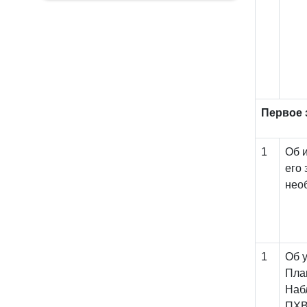
Первое 
1
Об 
его 
нео
1
О
П
Наб
ПХ