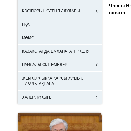
Члены Н
КӘСІПОРЫН САТЫП АЛУЛАРЫ
совета:
НҚА
МӘМС
ҚАЗАҚСТАНДА ЕМХАНАҒА ТІРКЕЛУ
ПАЙДАЛЫ СІЛТЕМЕЛЕР
ЖЕМҚОРЛЫҚҚА ҚАРСЫ ЖҰМЫС
ТУРАЛЫ АҚПАРАТ
ХАЛЫҚ ҚҰҚЫҒЫ