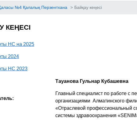
Қаласы №4 Қалалық Перзентхана
>
Байқау кеңесі
У КЕҢЕСІ
оты НС на 2025
оты 2024
оты НС 2023
Тауанова Гульнар Кубашевна
Главный специалист по работе с 
тель:
организациями Алматинского фил
«Отраслевой профессиональный с
системы здравоохранения «SENIM