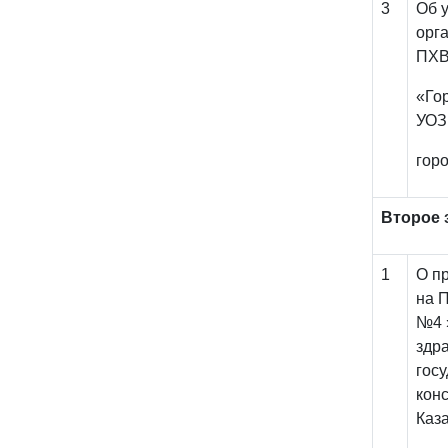
3
О
орг
ПХ
«Го
УОЗ
гор
Второе 
1
О п
на 
№4 
здр
гос
кон
Каз