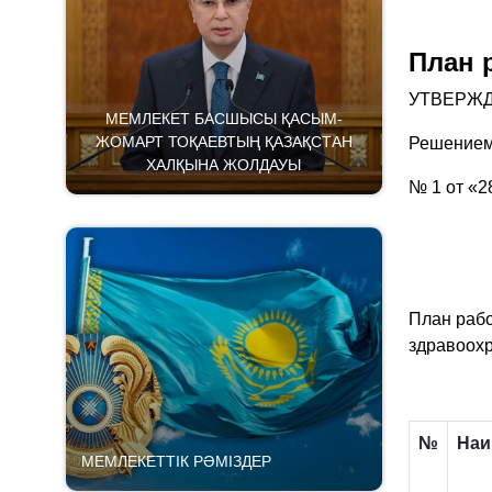
План 
УТВЕРЖ
МЕМЛЕКЕТ БАСШЫСЫ ҚАСЫМ-
ЖОМАРТ ТОҚАЕВТЫҢ ҚАЗАҚСТАН
Решением
ХАЛҚЫНА ЖОЛДАУЫ
№ 1 от «2
План раб
здравоохр
№
Наи
МЕМЛЕКЕТТІК РӘМІЗДЕР