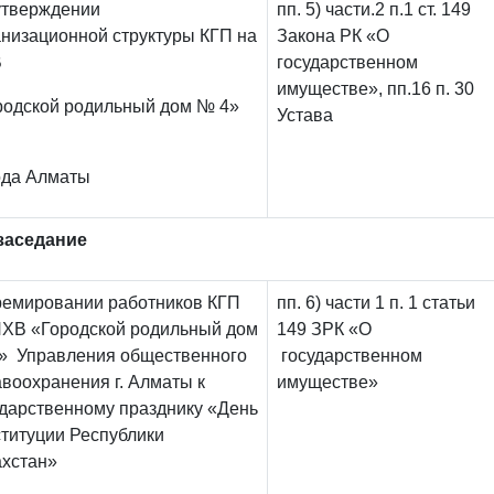
б утверждении
пп. 5) части.2 п.1 ст. 149
анизационной структуры КГП на
Закона РК «О
В
государственном
имуществе», пп.16 п. 30
родской родильный дом № 4»
Устава
ода Алматы
заседание
ремировании работников КГП
пп. 6) части 1 п. 1 статьи
ПХВ «Городской родильный дом
149 ЗРК «О
» Управления общественного
государственном
авоохранения г. Алматы к
имуществе»
ударственному празднику «День
ституции Республики
ахстан»