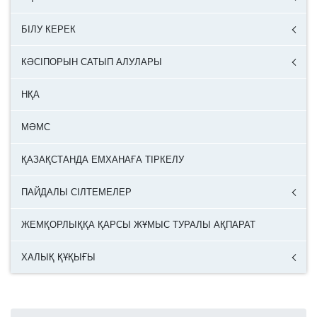
БІЛУ КЕРЕК
КӘСІПОРЫН САТЫП АЛУЛАРЫ
НҚА
МӘМС
ҚАЗАҚСТАНДА ЕМХАНАҒА ТІРКЕЛУ
ПАЙДАЛЫ СІЛТЕМЕЛЕР
ЖЕМҚОРЛЫҚҚА ҚАРСЫ ЖҰМЫС ТУРАЛЫ АҚПАРАТ
ХАЛЫҚ ҚҰҚЫҒЫ