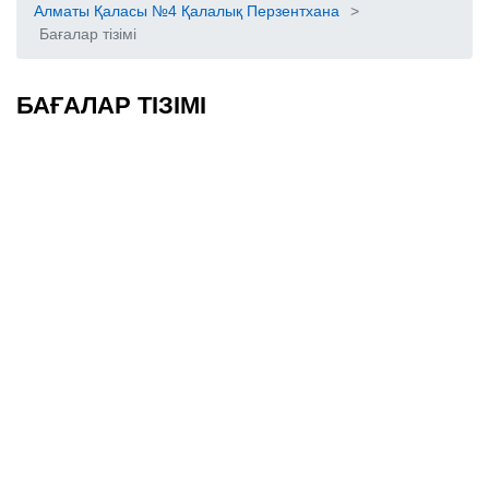
Алматы Қаласы №4 Қалалық Перзентхана
>
Бағалар тізімі
БАҒАЛАР ТІЗІМІ