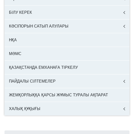
БІЛУ КЕРЕК
КӘСІПОРЫН САТЫП АЛУЛАРЫ
НҚА
МӘМС
ҚАЗАҚСТАНДА ЕМХАНАҒА ТІРКЕЛУ
ПАЙДАЛЫ СІЛТЕМЕЛЕР
ЖЕМҚОРЛЫҚҚА ҚАРСЫ ЖҰМЫС ТУРАЛЫ АҚПАРАТ
ХАЛЫҚ ҚҰҚЫҒЫ