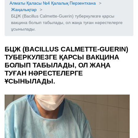
Алматы Қаласы №4 Қалалық Перзентхана
>
Жаңалықтар
>
БЦЖ (Bacillus Calmette-Guerin) туберкулезге қарсы
вакцина болып табылады, ол жаңа туған нәрестелерге
ұсынылады.
БЦЖ (BACILLUS CALMETTE-GUERIN)
ТУБЕРКУЛЕЗГЕ ҚАРСЫ ВАКЦИНА
БОЛЫП ТАБЫЛАДЫ, ОЛ ЖАҢА
ТУҒАН НӘРЕСТЕЛЕРГЕ
ҰСЫНЫЛАДЫ.