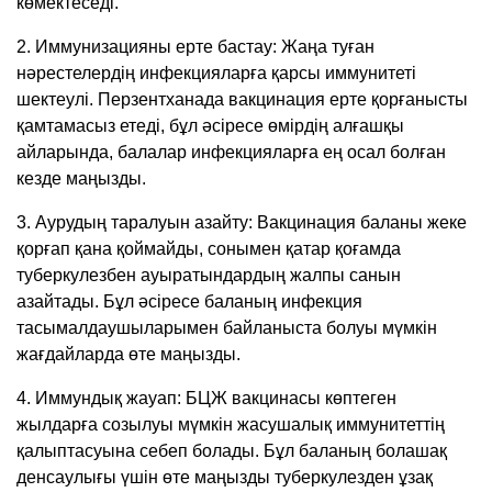
көмектеседі.
2. Иммунизацияны ерте бастау: Жаңа туған
нәрестелердің инфекцияларға қарсы иммунитеті
шектеулі. Перзентханада вакцинация ерте қорғанысты
қамтамасыз етеді, бұл әсіресе өмірдің алғашқы
айларында, балалар инфекцияларға ең осал болған
кезде маңызды.
3. Аурудың таралуын азайту: Вакцинация баланы жеке
қорғап қана қоймайды, сонымен қатар қоғамда
туберкулезбен ауыратындардың жалпы санын
азайтады. Бұл әсіресе баланың инфекция
тасымалдаушыларымен байланыста болуы мүмкін
жағдайларда өте маңызды.
4. Иммундық жауап: БЦЖ вакцинасы көптеген
жылдарға созылуы мүмкін жасушалық иммунитеттің
қалыптасуына себеп болады. Бұл баланың болашақ
денсаулығы үшін өте маңызды туберкулезден ұзақ