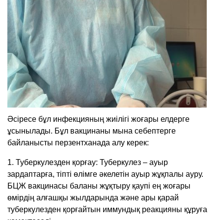
Әсіресе бұл инфекцияның жиілігі жоғары елдерге
ұсынылады. Бұл вакцинаны мына себептерге
байланысты перзентханада алу керек:
1. Туберкулезден қорғау: Туберкулез – ауыр
зардаптарға, тіпті өлімге әкелетін ауыр жұқпалы ауру.
БЦЖ вакцинасы баланы жұқтыру қаупі ең жоғары
өмірдің алғашқы жылдарында және ары қарай
туберкулезден қорғайтын иммундық реакцияны құруға