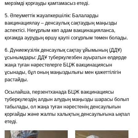
мерзімді қорғауды қамтамасыз етеді.
5. Әлеуметтік жауапкершілік: Балаларды
вакцинациялау – денсаулық сақтаудың маңызды
аспектісі. Неғұрлым көп адам вакцинацияланса,
қоғамда аурудың өршу қаупі соғұрлым төмен болады.
6. Дүниежүзілік денсаулық сақтау ұйымының (ДДҰ)
ұсынымдары: ДДҰ туберкулезбен ауыратын елдерде
жаңа туған нәрестелерге БЦЖ вакцинациясын
ұсынады, бұл оның маңыздылығы мен қажеттілігін
растайды.
Осылайша, перзентханада БЦЖ вакцинациясы
туберкулездің алдын алудың маңызды шарасы болып
табылады, ол жаңа туған нәрестенің денсаулығын
қорғайды және жалпы халықтың денсаулығына ықпал
етеді.