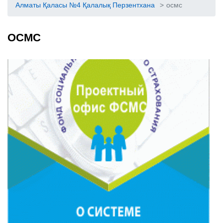
Алматы Қаласы №4 Қалалық Перзентхана
>
осмс
ОСМС