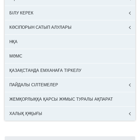
БІЛУ КЕРЕК
КӘСІПОРЫН САТЫП АЛУЛАРЫ
НҚА
МӘМС
ҚАЗАҚСТАНДА ЕМХАНАҒА ТІРКЕЛУ
ПАЙДАЛЫ СІЛТЕМЕЛЕР
ЖЕМҚОРЛЫҚҚА ҚАРСЫ ЖҰМЫС ТУРАЛЫ АҚПАРАТ
ХАЛЫҚ ҚҰҚЫҒЫ