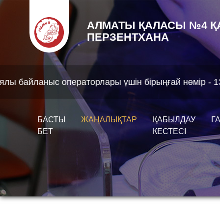
АЛМАТЫ ҚАЛАСЫ №4 Қ
ПЕРЗЕНТХАНА
раторлары үшін бірыңғай нөмір - 1312
БАСТЫ
ЖАҢАЛЫҚТАР
ҚАБЫЛДАУ
Г
БЕТ
КЕСТЕСІ