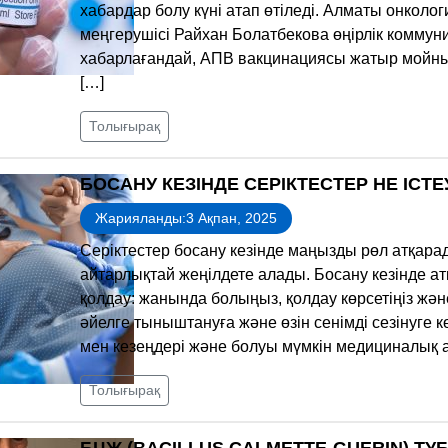
хабардар болу күні атап өтіледі. Алматы онколо
меңгерушісі Райхан Болатбекова өңірлік комму
хабарлағандай, АПВ вакцинациясы жатыр мойны қа
[…]
Толығырақ
БОСАНУ КЕЗІНДЕ СЕРІКТЕСТЕР НЕ ІСТЕ
Жарияланды:3 Ақпан, 2025
Серіктестер босану кезінде маңызды рөл атқара
айтарлықтай жеңілдете алады. Босану кезінде ат
қолдау: жанында болыңыз, қолдау көрсетіңіз және
әйелге тыныштануға және өзін сенімді сезінуге к
мен кезеңдері және болуы мүмкін медициналық а
Толығырақ