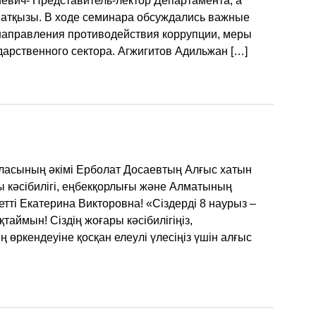
евич- Представитель-лектор Департамента, а
атқызы. В ходе семинара обсуждались важные
аправления противодействия коррупции, меры
дарственного сектора. Агжигитов Адильжан […]
асының әкімі Ерболат Досаевтың Алғыс хатын
ы кәсібилігі, еңбекқорлығы және Алматының
метті Екатерина Викторовна! «Сіздерді 8 наурыз –
аймын! Сіздің жоғары кәсібилігіңіз,
өркендеуіне қосқан елеулі үлесіңіз үшін алғыс