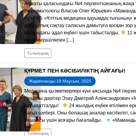
Алматы қаласындағы №4 перзентхананың жаңа ту
реаниматологы Власов Олег Юрьевич «Маманды
бұл РҚБ «Ұлттық медицина қауымдастығының» ж
денсаулық сақтау саласын дамытуға қосқан зор 
жолындағы адал еңбегі үшін табысталды.
11 ж
жауапкершілікпен […]
Толығырақ
ҚҰРМЕТ ПЕН КӘСІБИЛІКТІҢ АЙҒАҒЫ!
Жарияланды:18 Маусым, 2025
Медицина қызметкерлері күні аясында №4 перзен
санатты дәрігер Эзау Дмитрий Александрович «
марапатталды!
24 жылдық еңбек өтілімен ер
нағыз шебері. Оны болашақ аналар кәсібилігі, 
ықыласы үшін жоғары бағалайды.
«Мамандыққ
Толығырақ