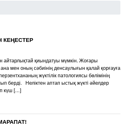
Н КЕҢЕСТЕР
н айтарлықтай қиындатуы мүмкін. Жоғары
қ ана мен оның сәбиінің денсаулығын қалай қорғауға
рзентхананың жүктілік патологиясы бөлімінің
ып берді. Неліктен аптап ыстық жүкті әйелдер
п күш […]
МАРАПАТ!