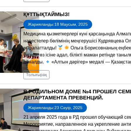
ҚҰТТЫҚТАЙМЫЗ!
Жарияланды:18 Маусым, 2025
Медицина қызметкерлері күні қарсаңында Алма
нәрестелер бөлімінің меңгерушісі Кудрявцева О
марапатталды!
Ольга Борисовнаның еңбек 
түскен, өз ісіне адал, білікті маман ретінде та
айналды.
«Алтын дәрігер» медалі — Қазақста
Толығырақ
В РОДИЛЬНОМ ДОМЕ №4 ПРОШЕЛ СЕМ
ДЕПАРТАМЕНТА ПРЕВЕНЦИЙ.
Жарияланды:23 Сәуір, 2025
21 апреля 2025 года в РД прошел обучающий се
Мероприятие, направленное на укрепление анти