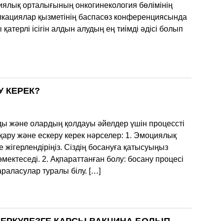
гиялық орталығының онкогинекология бөлімінің
никациялар қызметінің баспасөз конференциясында
терлі ісігін алдын алудың ең тиімді әдісі болып
У КЕРЕК?
ды және олардың қолдауы әйелдер үшін процессті
қару және ескеру керек нәрселер: 1. Эмоциялық
 жігерлендіріңіз. Сіздің босануға қатысуыңыз
өмектеседі. 2. Ақпараттанған болу: босану процесі
раласулар туралы білу. […]