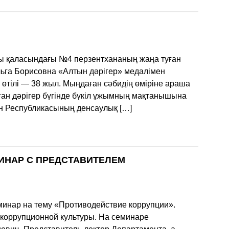
ты қаласындағы №4 перзентхананың жаңа туған
льга Борисовна «Алтын дәрігер» медалімен
өтілі — 38 жыл. Мыңдаған сәбидің өміріне араша
нылған дәрігер бүгінде бүкіл ұжымның мақтанышына
н Республикасының денсаулық […]
ИНАР С ПРЕДСТАВИТЕЛЕМ
минар на тему «Противодействие коррупции».
коррупционной культуры. На семинаре