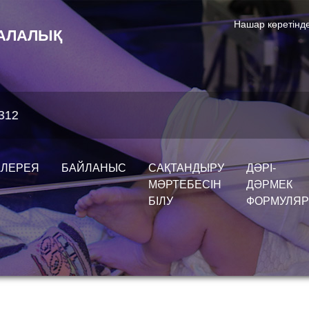
Нашар көретінде
АЛАЛЫҚ
АЛЕРЕЯ
БАЙЛАНЫС
САҚТАНДЫРУ
ДӘРІ-
МӘРТЕБЕСІН
ДӘРМЕК
БІЛУ
ФОРМУЛЯ