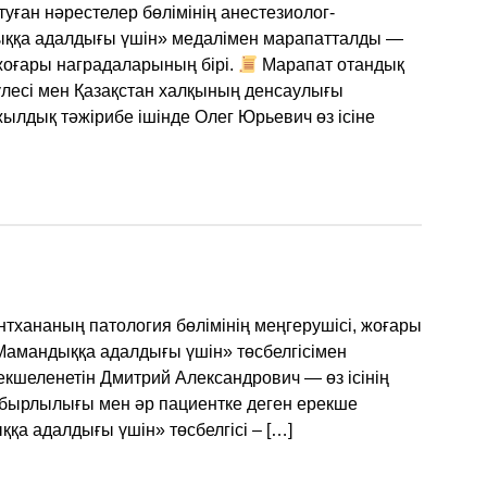
ған нәрестелер бөлімінің анестезиолог-
ққа адалдығы үшін» медалімен марапатталды —
оғары наградаларының бірі.
Марапат отандық
үлесі мен Қазақстан халқының денсаулығы
ылдық тәжірибе ішінде Олег Юрьевич өз ісіне
тхананың патология бөлімінің меңгерушісі, жоғары
Мамандыққа адалдығы үшін» төсбелгісімен
екшеленетін Дмитрий Александрович — өз ісінің
сабырлылығы мен әр пациентке деген ерекше
а адалдығы үшін» төсбелгісі – […]