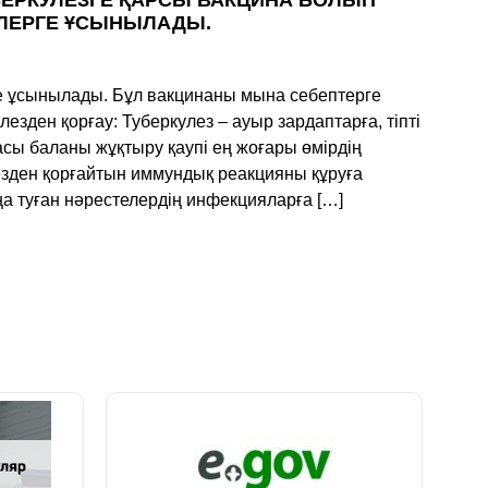
УБЕРКУЛЕЗГЕ ҚАРСЫ ВАКЦИНА БОЛЫП
ЕЛЕРГЕ ҰСЫНЫЛАДЫ.
ге ұсынылады. Бұл вакцинаны мына себептерге
езден қорғау: Туберкулез – ауыр зардаптарға, тіпті
асы баланы жұқтыру қаупі ең жоғары өмірдің
зден қорғайтын иммундық реакцияны құруға
ңа туған нәрестелердің инфекцияларға […]