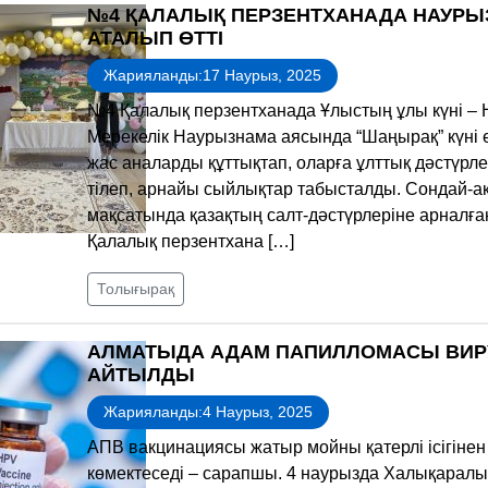
№4 ҚАЛАЛЫҚ ПЕРЗЕНТХАНАДА НАУРЫ
АТАЛЫП ӨТТІ
Жарияланды:17 Наурыз, 2025
№4 Қалалық перзентханада Ұлыстың ұлы күні – 
Мерекелік Наурызнама аясында “Шаңырақ” күні е
жас аналарды құттықтап, оларға ұлттық дәстүрле
тілеп, арнайы сыйлықтар табысталды. Сондай-ақ
мақсатында қазақтың салт-дәстүрлеріне арнал
Қалалық перзентхана […]
Толығырақ
АЛМАТЫДА АДАМ ПАПИЛЛОМАСЫ ВИРУС
АЙТЫЛДЫ
Жарияланды:4 Наурыз, 2025
АПВ вакцинациясы жатыр мойны қатерлі ісігінен 
көмектеседі – сарапшы. 4 наурызда Халықарал