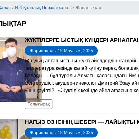
Қаласы №4 Қалалық Перзентхана
>
Жаңалықтар
ЛЫҚТАР
ЖҮКТІЛЕРГЕ ЫСТЫҚ КҮНДЕРІ АРНАЛҒА
Жарияланды:19 Маусым, 2025
Жаздың аптап ыстығы жүкті әйелдердің жағдайы
температура кезінде қалай күтіну керек, болаша
болады — бұл туралы Алматы қаласындағы №4 пе
меңгерушісі, акушер-гинеколог Дмитрий Эзау айт
үшін қауіпті? «Жүктілік кезінде әйел ағзасына кө
Толығырақ
НАҒЫЗ ӨЗ ІСІНІҢ ШЕБЕРІ — ЛАЙЫҚТЫ 
Жарияланды:18 Маусым, 2025