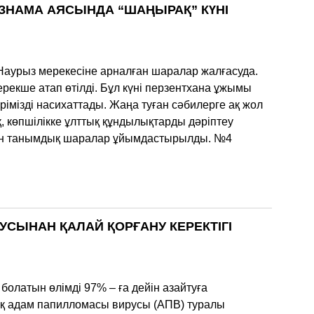
ЗНАМА АЯСЫНДА “ШАҢЫРАҚ” КҮНІ
Наурыз мерекесіне арналған шаралар жалғасуда.
рекше атап өтілді. Бұл күні перзентхана ұжымы
рімізді насихаттады. Жаңа туған сәбилерге ақ жол
, көпшілікке ұлттық құндылықтарды дәріптеу
ған танымдық шаралар ұйымдастырылды. №4
ЫНАН ҚАЛАЙ ҚОРҒАНУ КЕРЕКТІГІ
болатын өлімді 97% – ға дейін азайтуға
ық адам папилломасы вирусы (АПВ) туралы