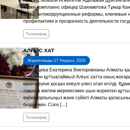
присутствовали Агжигитов Адильжан Дуйсенгали
также комплаенс офицер Шаяхметова Тұмар Кан
темы: антикоррупционные реформы, ключевые н
профилактики и прозрачность деятельности госу
Толығырақ
АЛҒЫС ХАТ
Жарияланды:17 Наурыз, 2025
Самарцева Екатерина Викторовнаны Алматы қал
алуымен құттықтаймыз! Алғыс хатта оның жоғар
өркендеуіне қосқан елеулі үлесі атап өтілді. Құр
тамаша көктем мерекесімен шын жүректен құттықт
еңбекқорлығыңыз және сүйікті Алматы қаласының 
білдіремін. Сізге […]
Толығырақ