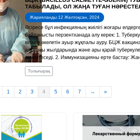
БЦЖ (BACILLUS CALMETTE-GUERIN) Т
ТАБЫЛАДЫ, ОЛ ЖАҢА ТУҒАН НӘРЕСТ
Жарияланды:12 Желтоқсан, 2024
Әсіресе бұл инфекцияның жиілігі жоғары елдер
байланысты перзентханада алу керек: 1. Туберкул
өлімге әкелетін ауыр жұқпалы ауру. БЦЖ вакцин
алғашқы жылдарында және ары қарай туберкуле
көмектеседі. 2. Иммунизацияны ерте бастау: Жа
Толығырақ
1
2
3
4
5
6
7
→
»