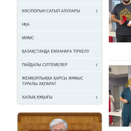
КӘСІПОРЫН САТЫП АЛУЛАРЫ
НҚА
МӘМС
ҚАЗАҚСТАНДА ЕМХАНАҒА ТІРКЕЛУ
ПАЙДАЛЫ СІЛТЕМЕЛЕР
ЖЕМҚОРЛЫҚҚА ҚАРСЫ ЖҰМЫС
ТУРАЛЫ АҚПАРАТ
ХАЛЫҚ ҚҰҚЫҒЫ