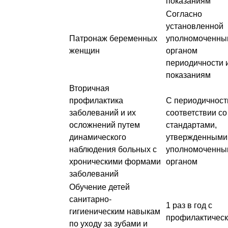
показаниям
Согласно
установленной
Патронаж беременных
уполномоченны
женщин
органом
периодичности 
показаниям
Вторичная
профилактика
С периодичност
заболеваний и их
соответствии со
осложнений путем
стандартами,
динамического
утвержденными
наблюдения больных с
уполномоченны
хроническими формами
органом
заболеваний
Обучение детей
санитарно-
1 раз в год с
гигиеническим навыкам
профилактичес
по уходу за зубами и