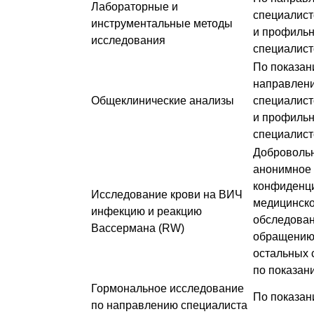
Лабораторные и
специалис
инструментальные методы
и профиль
исследования
специалист
По показан
направлен
Общеклинические анализы
специалис
и профиль
специалист
Доброволь
анонимное 
конфиденц
Исследование крови на ВИЧ
медицинск
инфекцию и реакцию
обследован
Вассермана (RW)
обращению
остальных 
по показан
Гормональное исследование
По показан
по направлению специалиста