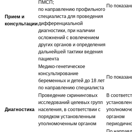
ПМСП;
По показан
по направлению профильного
специалиста для проведения
Прием и
дифференциальной
консультации
диагностики, при наличии
осложнений с вовлечением
других органов и определения
дальнейшей тактики ведения
пациента
Медико-генетическое
консультирование
По показа
беременных и детей до 18 лет
по направлению специалиста
Проведение скрининговых
В соответст
исследований целевых групп
установлен
Диагностика
населения, в соответствии с
уполномоч
порядком установленным
органом
уполномоченным органом
периодичн
По направ