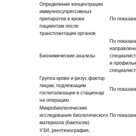
Определение концентрации
иммунносупрессивных
препаратов в крови
По показан
пациентам после
трансплантации органов
По показан
направлен
Биохимические анализы
специалис
и профиль
специалист
Группа крови и резус фактор
лицам, подлежащим
По показан
госпитализации в стационар
на операцию
Микробиологические
исследования биологического
По показан
материала (бакпосев)
УЗИ, рентгенография,