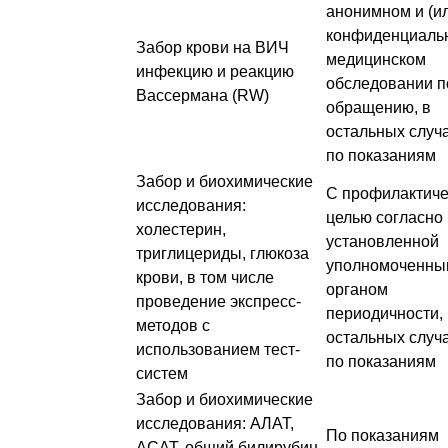
анонимном и (и
конфиденциаль
Забор крови на ВИЧ
медицинском
инфекцию и реакцию
обследовании п
Вассермана (RW)
обращению, в
остальных случ
по показаниям
Забор и биохимические
С профилактиче
исследования:
целью согласно
холестерин,
установленной
триглицериды, глюкоза
уполномоченны
крови, в том числе
органом
проведение экспресс-
периодичности, 
методов с
остальных случ
использованием тест-
по показаниям
систем
Забор и биохимические
исследования: АЛАТ,
По показаниям
АСАТ, общий билирубин,