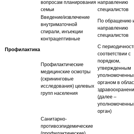
вопросам планирования
направлению
семьи
специалистов
Введение/извлечение
По обращению и
внутриматочной
направлению
спирали, инъекции
специалистов
контрацептивные
С периодичност
Профилактика
соответствии с
порядком,
Профилактические
утвержденным
медицинские осмотры
уполномоченны
(скрининговые
органом в облас
исследования) целевых
здравоохранен
групп населения
(далее –
уполномоченны
орган)
Санитарно-
противоэпидемические
(профилактические)