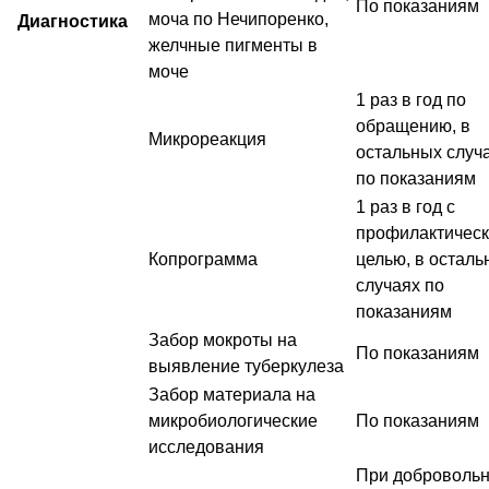
По показаниям
моча по Нечипоренко,
Диагностика
желчные пигменты в
моче
1 раз в год по
обращению, в
Микрореакция
остальных случ
по показаниям
1 раз в год с
профилактичес
Копрограмма
целью, в осталь
случаях по
показаниям
Забор мокроты на
По показаниям
выявление туберкулеза
Забор материала на
микробиологические
По показаниям
исследования
При доброволь