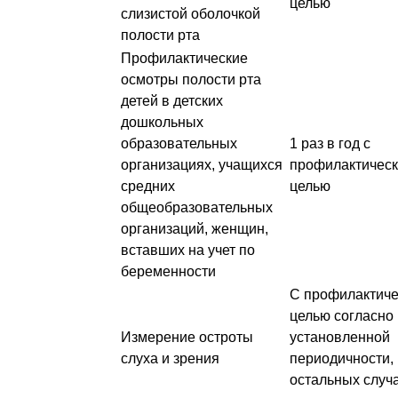
целью
слизистой оболочкой
полости рта
Профилактические
осмотры полости рта
детей в детских
дошкольных
образовательных
1 раз в год с
организациях, учащихся
профилактичес
средних
целью
общеобразовательных
организаций, женщин,
вставших на учет по
беременности
С профилактиче
целью согласно
Измерение остроты
установленной
слуха и зрения
периодичности, 
остальных случ