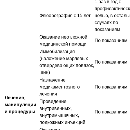
1 раз в год с
профилактичес
Флюорография с 15 лет
целью, в осталь
случаях по
показаниям
Оказание неотложной
По показаниям
медицинской помощи
Иммобилизация
(наложение марлевых
По показаниям
отвердевающих повязок,
шин)
Назначение
медикаментозного
По показаниям
лечения
Лечение,
Проведение
манипуляции
внутривенных,
и процедуры
По показаниям
внутримышечных,
подкожных инъекций
Оказание