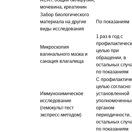
мочевина, креатинин
Забор биологического
материала на другие
По показаниям
виды исследования
1 раз в год с
профилактичес
Микроскопия
целью при
вагинального мазка и
обращении, в
санация влагалища
остальных случ
по показаниям
С профилактиче
целью согласно
Иммунохимическое
установленной
исследование
уполномоченны
(гемокульт-тест
органом
экспресс-методом)
периодичности, 
остальных случ
по показаниям