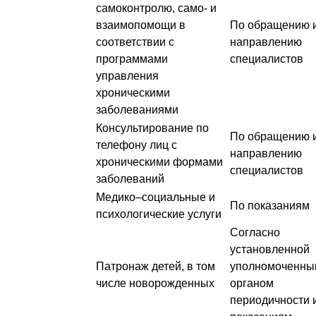
самоконтролю, само- и
взаимопомощи в
По обращению и
соответствии с
направлению
программами
специалистов
управления
хроническими
заболеваниями
Консультирование по
По обращению и
телефону лиц с
направлению
хроническими формами
специалистов
заболеваний
Медико–социальные и
По показаниям
психологические услуги
Согласно
установленной
Патронаж детей, в том
уполномоченны
числе новорожденных
органом
периодичности 