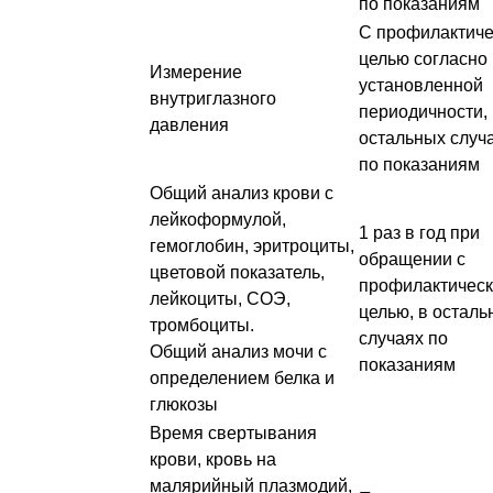
по показаниям
С профилактиче
целью согласно
Измерение
установленной
внутриглазного
периодичности, 
давления
остальных случ
по показаниям
Общий анализ крови с
лейкоформулой,
1 раз в год при
гемоглобин, эритроциты,
обращении с
цветовой показатель,
профилактичес
лейкоциты, СОЭ,
целью, в осталь
тромбоциты.
случаях по
Общий анализ мочи с
показаниям
определением белка и
глюкозы
Время свертывания
крови, кровь на
малярийный плазмодий,