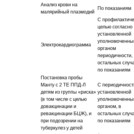
Анализ крови на
По показаниям
малярийный плазмодий
С профилактиче
целью согласно
установленной
уполномоченны
Электрокардиограмма
органом
периодичности, 
остальных случ
по показаниям
Постановка пробы
Манту с 2 ТЕ ППД-Л
С периодичнос
детям из группы «риска»
установленной
(в том числе с целью
уполномоченны
довакцинации и
органом, в
ревакцинации БЦЖ), и
остальных случ
при подозрении на
по показаниям
туберкулез у детей