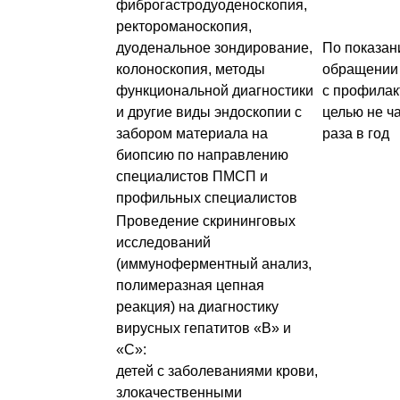
фиброгастродуоденоскопия,
ректороманоскопия,
дуоденальное зондирование,
По показан
колоноскопия, методы
обращении
функциональной диагностики
с профилак
и другие виды эндоскопии с
целью не ч
забором материала на
раза в год
биопсию по направлению
специалистов ПМСП и
профильных специалистов
Проведение скрининговых
исследований
(иммуноферментный анализ,
полимеразная цепная
реакция) на диагностику
вирусных гепатитов «В» и
«С»:
детей с заболеваниями крови,
злокачественными