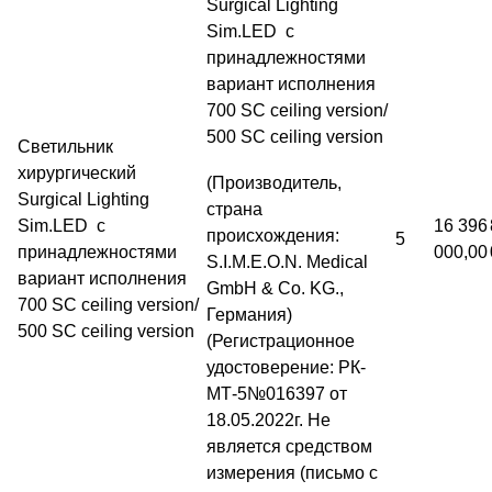
Surgical Lighting
Sim.LED с
принадлежностями
вариант исполнения
700 SC ceiling version/
500 SC ceiling version
Светильник
хирургический
(Производитель,
Surgical Lighting
страна
Sim.LED с
16 396
происхождения:
5
принадлежностями
000,00
S.I.M.E.O.N. Medical
вариант исполнения
GmbH & Co. KG.,
700 SC ceiling version/
Германия)
500 SC ceiling version
(Регистрационное
удостоверение: РК-
МТ-5№016397 от
18.05.2022г. Не
является средством
измерения (письмо с