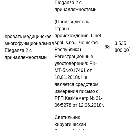
Eleganza 2 c
принадлежностями
(Производитель,
страна
происхождения: Linet
Кровать медицинская
spol. s.r.o., Чешская
многофункциональная
3 535
68
Республика)
Eleganza 2 c
800,00
Регистрационные
принадлежностями
удостоверения: РК-
МТ-5№017461 от
18.01.2018г. Не
является средством
измерения письмо с
РГП КазИнметр № 21-
06/5278 от 12.06.2018г.
Светильник
хирургический