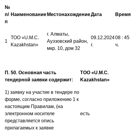
№
п/
Наименование
Местонахождение
Дата
Время
п
г. Алматы,
ТОО «U.M.C.
09.12.2024
08 : 45
1
Ауэзовский район,
Kazakhstan»
г.
ч.
мкр. 10, дом 32
П. 50. Основная часть
ТОО «U.M.C.
тендерной заявки содержит:
Kazakhstan»
1) заявку на участие в тендере по
форме, согласно приложению 1 к
настоящим Правилам, (на
электронном носителе
есть
представляется опись
прилагаемых к заявке