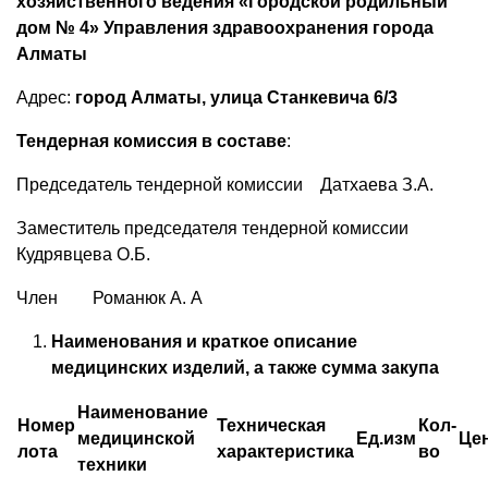
хозяйственного ведения «Городской родильный
дом № 4» Управления здравоохранения города
Алматы
Адрес:
город Алматы, улица Станкевича 6/3
Тендерная комиссия в составе
:
Председатель тендерной комиссии Датхаева З.А.
Заместитель председателя тендерной комиссии
Кудрявцева О.Б.
Член Романюк А. А
Наименования и краткое описание
медицинских изделий, а также сумма закупа
Наименование
Номер
Техническая
Кол-
медицинской
Ед.изм
Це
лота
характеристика
во
техники