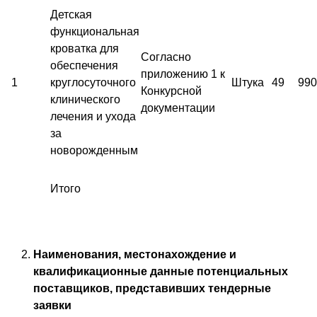
Детская
функциональная
кроватка для
Согласно
обеспечения
приложению 1 к
1
круглосуточного
Штука
49
990
Конкурсной
клинического
документации
лечения и ухода
за
новорожденным
Итого
Наименования, местонахождение и
квалификационные данные потенциальных
поставщиков, представивших тендерные
заявки