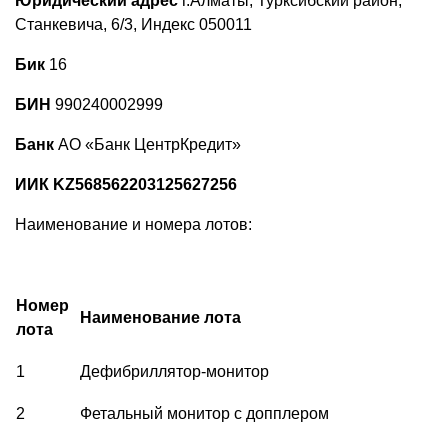
Юридический адрес
г.Алматы, Турксибский район,
Станкевича, 6/3, Индекс 050011
Бик
16
БИН
990240002999
Банк
АО «Банк ЦентрКредит»
ИИК KZ568562203125627256
Наименование и номера лотов:
Номер
Наименование лота
лота
1
Дефибриллятор-монитор
2
Фетальный монитор с допплером