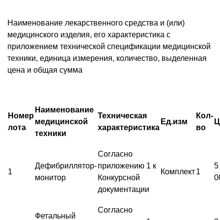
Наименование лекарственного средства и (или)
медицинского изделия, его характеристика с
приложением технической спецификации медицинской
техники, единица измерения, количество, выделенная
цена и общая сумма
Наименование
Номер
Техническая
Кол-
медицинской
Ед.изм
Ц
лота
характеристика
во
техники
Согласно
Дефибриллятор-
приложению 1 к
5
1
Комплект
1
монитор
Конкурсной
0
документации
Согласно
Фетальный